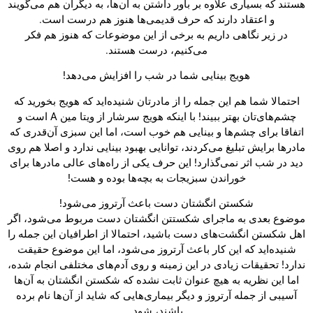
هستند که بسیاری علاوه بر باور داشتن به آن‌ها، به دیگران هم می‌گویند
و اعتقاد دارند که حرف قدیمی‌ها هنوز هم درست است.
در زیر نگاهی داریم به برخی از این موضوعات که هنوز هم فکر
می‌کنیم، درست هستند.
هویج بینایی شما در شب را افزایش می‌دهد!
احتمالا شما هم این جمله را از مادرتان شنیده‌اید که هویج بخورید که
چشم‌های‌تان بهتر ببیند! با اینکه هویج سرشار از ویتا مین A است و
اتفاقا برای چشم‌ها و بینایی هم خوب است، اما این سبزی آن‌قدری که
مادرها برایش تبلیغ می‌کردند، توانایی بهبود بینایی ندارد و اصلا هم روی
دید در شب اثر نمی‌گذارد! این حرف یکی از راه‌های عالی مادرها برای
خوراندن سبزیجات به بچه‌ها بوده و هست!
شکستن انگشتان دست باعث آرتروز می‌شود!
موضوع بعدی به ماجرای شکستتن انگشتان دست مربوط می‌شود، اگر
اهل شکستن انگشت‌های دست باشید، احتمالا از اطرافیان این جمله را
شنیده‌اید که این کار باعث آرتروز می‌شود، اما این موضوع حقیقت
ندارد! تحقیقات زیادی در این زمینه و روی آدم‌های مختلفی انجام شده،
اما این نظریه به هیچ عنوان ثابت نشده که شکستن انگشتان به آن‌ها
آسیبی از جمله آرتروز و دیگر بیماری‌هایی که شاید از آن‌ها نام برده
باشند، شود.