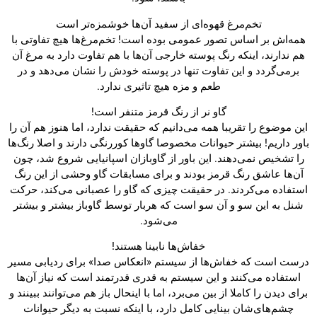
تخم‌مرغ قهوه‌ای از سفید آن‌ها خوشمزه‌تر است
همه‌اش بر اساس تصور عمومی بوده است! تخم‌مرغ‌ها هیچ تفاوتی با
هم ندارند، اینکه رنگ پوسته خارجی آن‌ها با هم تفاوت دارد به مرغ آن
برمی‌گردد و این تفاوت تنها در پوسته خودش را نشان می‌دهد و در
طعم و مزه هیچ تاثیری ندارد.
گاو نر از رنگ قرمز متنفر است!
این موضوع را تقریبا همه می‌دانیم که حقیقت ندارد، اما هنوز هم آن را
باور داریم! بیشتر حیوانات مخصوصا گاوها کوررنگی دارند و اصلا رنگ‌ها
را تشخیص نمی‌دهند. این باور از گاوبازان اسپانیایی شروع شد، چون
آن‌ها عاشق رنگ قرمز بودند و برای مسابقات گاو وحشی از این رنگ
استفاده می‌کردند. در حقیقت چیزی که گاو را عصبانی می‌کند، حرکت
شنل به این سو و آن سو است که هربار توسط گاوباز بیشتر و بیشتر
می‌شود.
خفاش‌ها نابینا هستند!
درست است که خفاش‌ها از سیستم «انعکاس صدا» برای ردیابی مسیر
استفاده می‌کنند و این سیستم به قدری قدرتمند است که نیاز آن‌ها
برای دیدن را کاملا از بین می‌برد، اما با اینحال باز هم می‌توانند ببینند و
چشم‌های‌شان بینایی کامل دارد، با اینکه نسبت به دیگر حیوانات