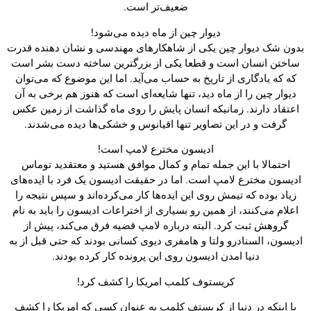
ضعیف‌تر است.
دیوار چین از ماه دیده می‌شود!
بدون شک دیوار چین یکی از شاهکارهای مهندسی و نشان دهنده قدرت
ساختن انسان است و قطعا یکی از بزرگترین ساخته دست بشر است
که که یادگاری از تاریخ به حساب می‌آید. اما این موضوع که می‌توان
دیوار چین را از ماه دید، تنها شایعه‌ای است که هنوز هم برخی به آن
اعتقاد دارند. زمانیکه انسان پایش را روی ماه گذاشت از زمین عکس
گرفت و در این تصاویر تنها اقیانوس و خشکی‌ها دیده می‌شدند.
ادیسون مخترع لامپ است!
احتمالا با این جمله تمام و کمال موافق هستید و معتقدید توماس
ادیسون مخترع لامپ است. اما در حقیقت ادیسون یک فرد با ایده‌های
زیاد بوده که تیمش روی این ایده‌ها کار می‌کرده‌اند و سپس نتیجه را
اعلام می‌کنند، از همین رو بسیاری از اختراعات ادیسون را باید به نام
گروهش ثبت کرد. البته درباره لامپ قضیه فرق می‌کند، پیش از
ادیسون، السنادرو ولتا و هامفری دیوی کسانی بودند که حتی قبل از به
دنیا امدن ادیسون روی این پرونده کار کرده بودند.
کریستوف کلمب امریکا را کشف کرد!
با اینکه در دنیا از کریستف کلمب به عنوان کسی که امریکا را کشف